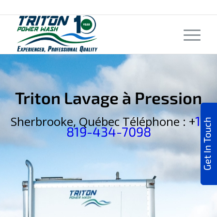
Triton Lavage à Pression
1-
Sherbrooke, Québec Téléphone : +
Get In Touch
819-434-7098