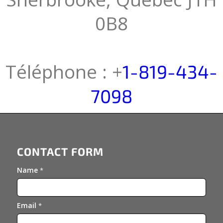
0B8
Téléphone : +
1-819-434-
7098
CONTACT FORM
Name
*
Email
*